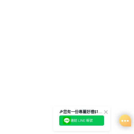
🎉您有一份專屬好禮$100正等著您🎁
連結 LINE 帳號