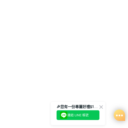
🎉您有一份專屬好禮$100正等著您🎁
連結 LINE 帳號