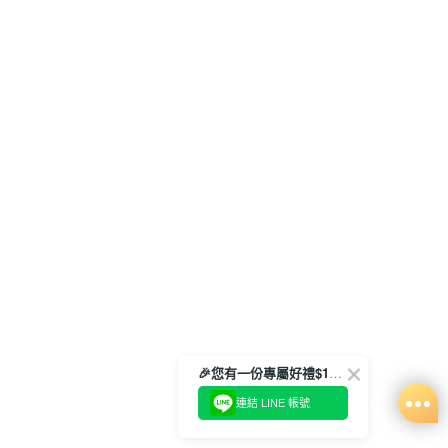
🎉您有一份專屬好禮$100正等著您🎁
連結 LINE 帳號