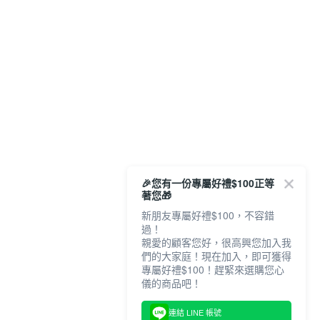
🎉您有一份專屬好禮$100正等
著您🎁
新朋友專屬好禮$100，不容錯
過！
親愛的顧客您好，很高興您加入我
們的大家庭！現在加入，即可獲得
專屬好禮$100！趕緊來選購您心
儀的商品吧！
連結 LINE 帳號