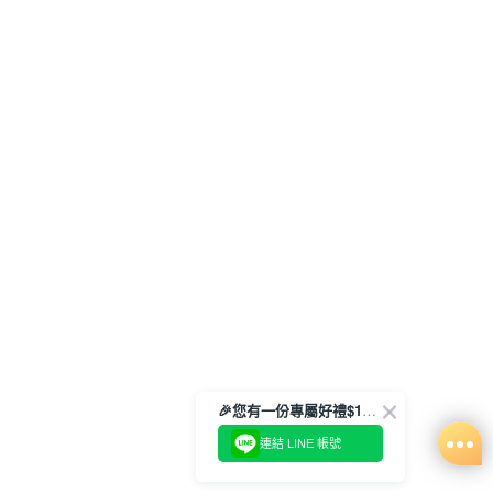
🎉您有一份專屬好禮$100正等著您🎁
連結 LINE 帳號