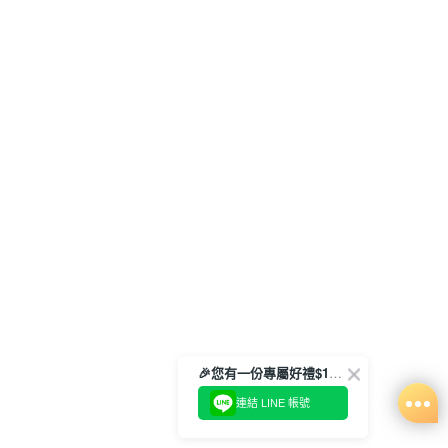
🎉您有一份專屬好禮$100正等著您🎁
連結 LINE 帳號