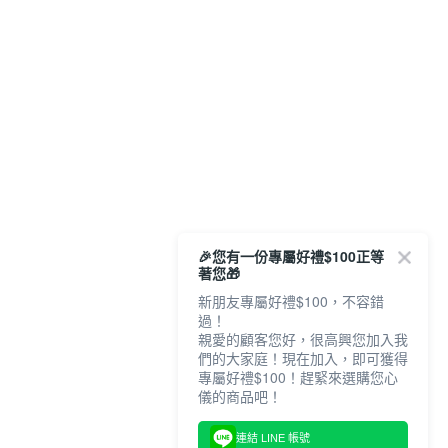
🎉您有一份專屬好禮$100正等
著您🎁
新朋友專屬好禮$100，不容錯
過！
親愛的顧客您好，很高興您加入我
們的大家庭！現在加入，即可獲得
專屬好禮$100！趕緊來選購您心
儀的商品吧！
連結 LINE 帳號