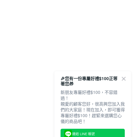
🎉您有一份專屬好禮$100正等
著您🎁
新朋友專屬好禮$100，不容錯
過！
親愛的顧客您好，很高興您加入我
們的大家庭！現在加入，即可獲得
專屬好禮$100！趕緊來選購您心
儀的商品吧！
連結 LINE 帳號