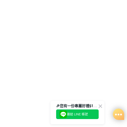
🎉您有一份專屬好禮$100正等著您🎁
連結 LINE 帳號