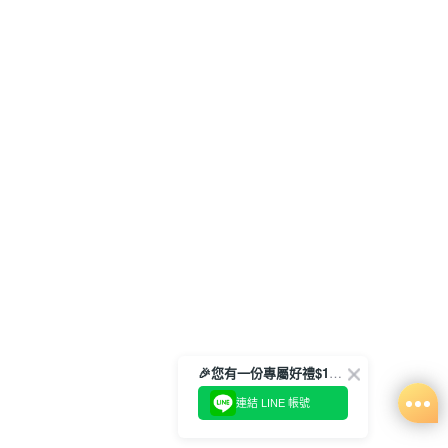
🎉您有一份專屬好禮$100正等著您🎁
連結 LINE 帳號