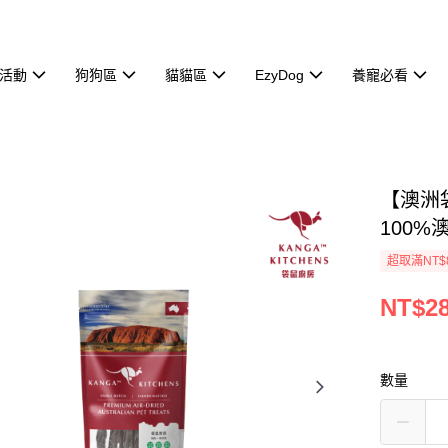
活動
狗狗區
貓貓區
EzyDog
養寵必看
【澳洲袋
100%
超取滿NT$
NT$2
數量