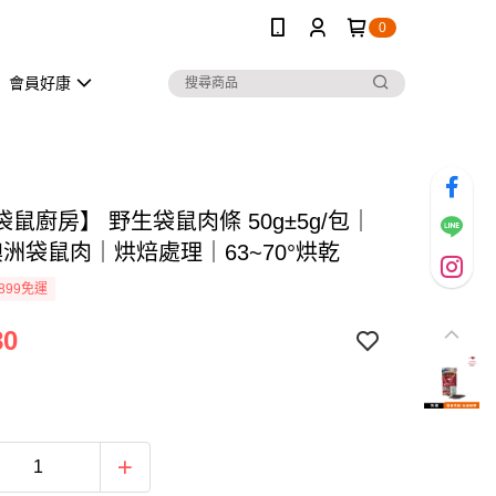
0
會員好康
鼠廚房】 野生袋鼠肉條 50g±5g/包｜
澳洲袋鼠肉｜烘焙處理｜63~70°烘乾
899免運
80