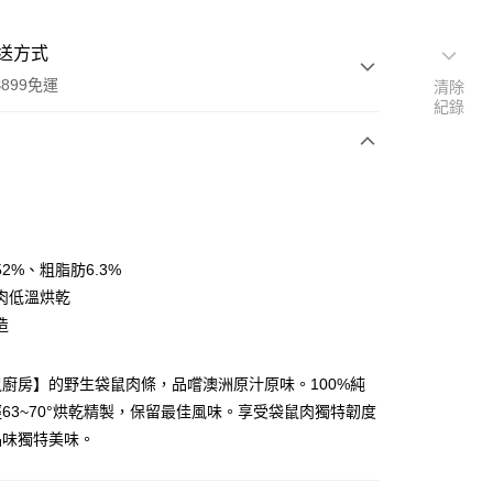
送方式
899免運
清除
紀錄
次付款
付款
2%、粗脂肪6.3%
肉低溫烘乾
造
廚房】的野生袋鼠肉條，品嚐澳洲原汁原味。100%純
63~70°烘乾精製，保留最佳風味。享受袋鼠肉獨特韌度
品味獨特美味。