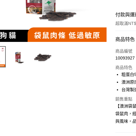
付款與運
超取滿NT$
付款方式
商品特色
信用卡一
商品編號
10093927
超商取貨
商品特色
LINE Pay
粗蛋白5
澳洲原
Apple Pay
台灣製
街口支付
銷售重點
【澳洲袋鼠
悠遊付
袋鼠肉，經
ATM付款
與風味，