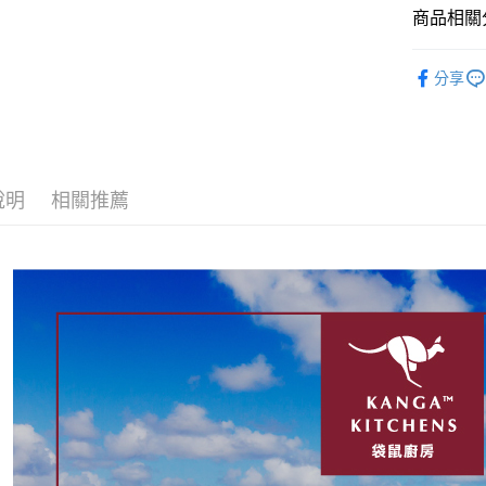
運送方式
商品相關分
全家取貨
袋鼠廚房 
每筆NT$6
分享
犬貓食品
7-11取貨
犬貓食品
每筆NT$6
宅配
說明
相關推薦
每筆NT$1
離島宅配
每筆NT$1