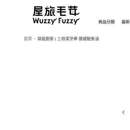
商品分類
最新
首頁
袋鼠廚房 | 三效潔牙棒 挪威鮭魚油