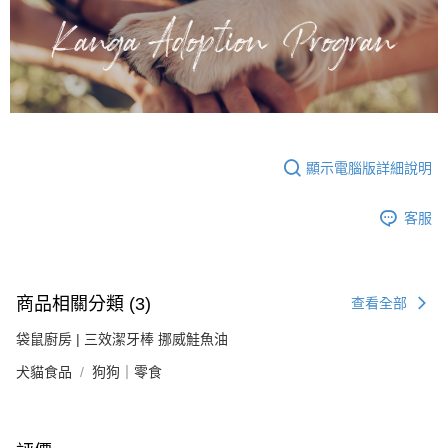
顯示電腦版詳細說明
客服
商品相關分類 (3)
查看全部
袋鼠廚房 | 三效潔牙棒 挪威鮭魚油
犬貓食品
狗狗｜零食