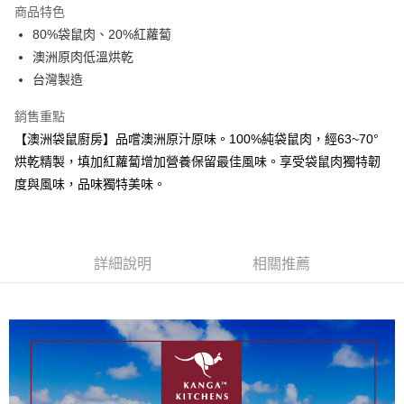
商品特色
Apple Pay
80%袋鼠肉、20%紅蘿蔔
澳洲原肉低溫烘乾
街口支付
台灣製造
悠遊付
銷售重點
ATM付款
【澳洲袋鼠廚房】品嚐澳洲原汁原味。100%純袋鼠肉，經63~70°
烘乾精製，填加紅蘿蔔增加營養保留最佳風味。享受袋鼠肉獨特韌
運送方式
度與風味，品味獨特美味。
全家取貨付款
每筆NT$60，滿NT$899(含以上)免運費
7-11取貨付款
詳細說明
相關推薦
每筆NT$60，滿NT$899(含以上)免運費
宅配
每筆NT$100，滿NT$899(含以上)免運費
離島宅配
每筆NT$100，滿NT$899(含以上)免運費