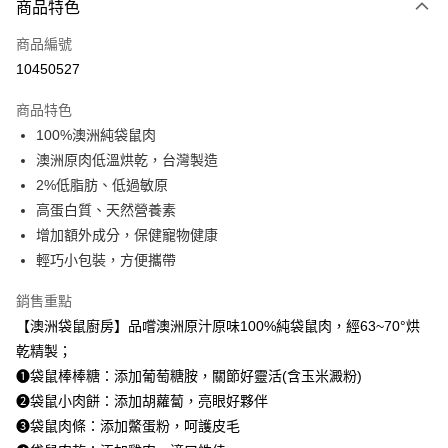
商品特色
信用卡一次付款
商品編號
超商取貨付款
10450527
LINE Pay
商品特色
Apple Pay
100%澳洲純袋鼠肉
澳洲原肉低溫烘乾，台灣製造
街口支付
2%低脂肪、低過敏原
悠遊付
高蛋白質、天然營養素
增加額外成分，保健寵物健康
ATM付款
輕巧小包裝，方便攜帶
運送方式
銷售重點
全家取貨付款
【澳洲袋鼠廚房】品嚐澳洲原汁原味100%純袋鼠肉，經63~70°烘
每筆NT$60，滿NT$899(含以上)免運費
乾精製；
❶袋鼠棒棒糖：添加葡萄糖胺，關節好靈活(含玉米澱粉)
7-11取貨付款
❷袋鼠小肉餅：添加胡蘿蔔，亮眼好夥伴
每筆NT$60，滿NT$899(含以上)免運費
❸袋鼠肉條：添加鱉蛋粉，呵護皮毛