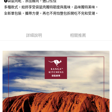
宅配
❹袋鼠肉乾：添加雞肉，適口性佳
多種款式，給妳享受袋鼠肉獨特韌度與風味，品味獨特美味。
每筆NT$100，滿NT$899(含以上)免運費
全新單包裝，攜帶方便，再也不用怕整包拆開吃不完和受潮。
離島宅配
每筆NT$100，滿NT$899(含以上)免運費
詳細說明
相關推薦