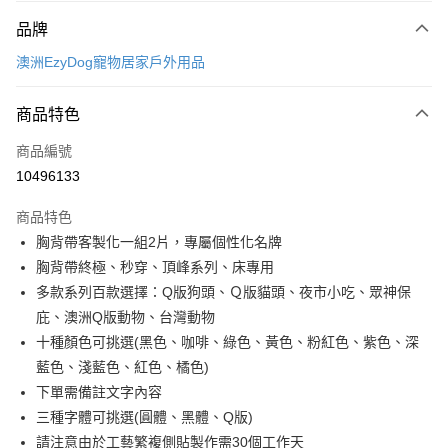
付款方式
品牌
信用卡一次付款
澳洲EzyDog寵物居家戶外用品
LINE Pay
商品特色
Apple Pay
商品編號
街口支付
10496133
悠遊付
商品特色
ATM付款
胸背帶客製化一組2片，專屬個性化名牌
胸背帶終極、秒穿、頂峰系列、床專用
運送方式
多款系列百款選擇：Q版狗頭、Ｑ版貓頭、夜市小吃、眾神保
宅配
庇、澳洲Q版動物、台灣動物
每筆NT$100，滿NT$899(含以上)免運費
十種顏色可挑選(黑色、咖啡、綠色、黃色、粉紅色、紫色、深
藍色、淺藍色、紅色、橘色)
指定商品宅配免運
下單需備註文字內容
免運費
三種字體可挑選(圓體、黑體、Q版)
請注意由於工藝繁複側貼製作需30個工作天