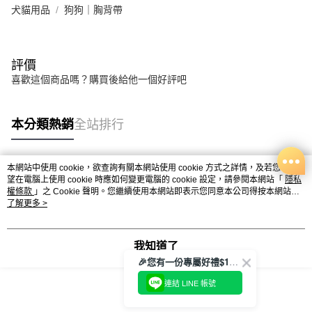
犬貓用品
狗狗｜胸背帶
評價
喜歡這個商品嗎？購買後給他一個好評吧
本分類熱銷
全站排行
本網站中使用 cookie，欲查詢有關本網站使用 cookie 方式之詳情，及若您不希
熱門標籤
望在電腦上使用 cookie 時應如何變更電腦的 cookie 設定，請參閱本網站「
隱私
權條款
」之 Cookie 聲明。您繼續使用本網站即表示您同意本公司得按本網站使
用條款之 Cookie 聲明使用 cookie。
了解更多 >
我知道了
🎉您有一份專屬好禮$100正等著您🎁
連結 LINE 帳號