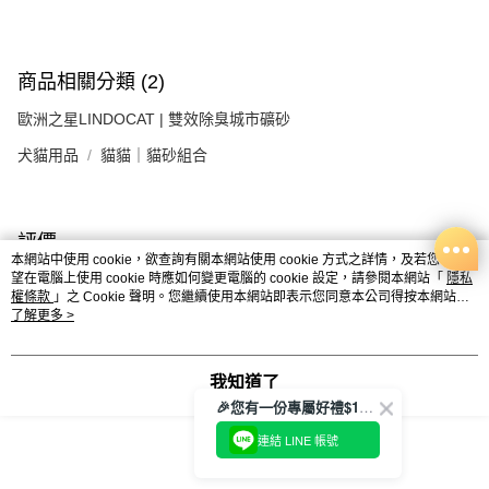
商品相關分類 (2)
歐洲之星LINDOCAT | 雙效除臭城市礦砂
犬貓用品
貓貓｜貓砂組合
評價
本網站中使用 cookie，欲查詢有關本網站使用 cookie 方式之詳情，及若您不希
喜歡這個商品嗎？購買後給他一個好評吧
望在電腦上使用 cookie 時應如何變更電腦的 cookie 設定，請參閱本網站「
隱私
權條款
」之 Cookie 聲明。您繼續使用本網站即表示您同意本公司得按本網站使
用條款之 Cookie 聲明使用 cookie。
了解更多 >
本分類熱銷
全站排行
我知道了
🎉您有一份專屬好禮$100正等著您🎁
熱門標籤
連結 LINE 帳號