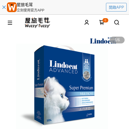
屋旅毛茸
開啟APP
立刻使用官方APP
0
1
/
6