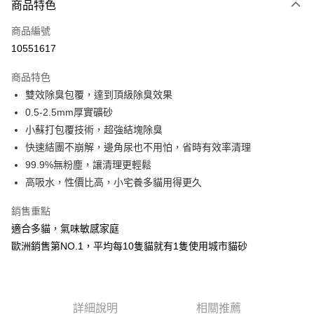
商品特色
信用卡一次付款
商品編號
LINE Pay
10551617
Apple Pay
商品特色
街口支付
雙效除臭包覆，達到頂級除臭效果
0.5-2.5mm厚實礦砂
悠遊付
小蘇打包覆技術，超強結塊除臭
ATM付款
快速結團不崩解，邊角尿也不用怕，省時有效率清理
99.9%無粉塵，讓清理更輕鬆
運送方式
高吸水，性價比高，小宅養多貓用得更久
宅配
銷售重點
每筆NT$100，滿NT$899(含以上)免運費
適合多貓，氣味敏感家庭
離島宅配
歐洲銷售第NO.1，平均每10隻貓就有1隻使用城市貓砂
每筆NT$100，滿NT$899(含以上)免運費
指定商品宅配免運
詳細說明
相關推薦
免運費