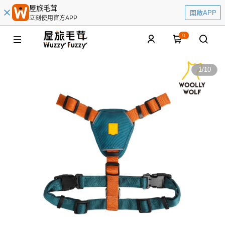
屋旅毛茸
開啟APP
立刻使用官方APP
0
1
/
10