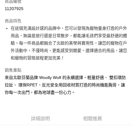
商品編號
超商取貨付款
11207925
LINE Pay
商品特色
Apple Pay
在這個充滿設計感的品牌中，您可以發現為寵物量身打造的戶外
用品，無論是旅行還是日常散步，都能讓毛孩們享受最舒適的體
街口支付
驗。每一件商品都融合了北歐的美學與實用性，讓您的寵物在戶
悠遊付
外活動中，不僅時尚，更能感受到關愛。選擇適合的用品，讓您
和寵物的冒險旅程更加完美！
ATM付款
銷售重點
運送方式
來自北歐芬蘭品牌 Woolly Wolf 的永續選擇，輕量舒適、 雙扣環防
全家取貨付款
拉扯、 環保RPET、反光安全用回收材質打造的時尚機能胸背，讓
每筆NT$60，滿NT$899(含以上)免運費
你每一次出門，都為地球盡一份心力。
7-11取貨付款
每筆NT$60，滿NT$899(含以上)免運費
詳細說明
相關推薦
宅配
每筆NT$100，滿NT$899(含以上)免運費