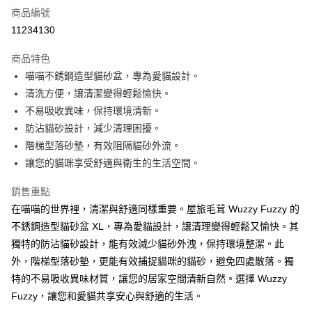
商品編號
LINE Pay
11234130
Apple Pay
商品特色
街口支付
喵喵不銹鋼造型貓砂盆，專為愛貓設計。
清洗方便，讓清潔變得輕鬆愉快。
悠遊付
不易吸收異味，保持環境清新。
ATM付款
防沾貓砂設計，減少清理困擾。
階梯型落砂墊，有效阻隔貓砂外流。
運送方式
讓您的貓咪享受舒適與衛生的生活空間。
宅配
銷售重點
每筆NT$100，滿NT$899(含以上)免運費
在喵喵的世界裡，清潔與舒適同樣重要。屋旅毛茸 Wuzzy Fuzzy 的
離島宅配
不銹鋼造型貓砂盆 XL，專為愛貓設計，讓清理變得輕鬆又愉快。其
獨特的防沾貓砂設計，能有效減少貓砂外洩，保持環境整潔。此
每筆NT$100，滿NT$899(含以上)免運費
外，階梯型落砂墊，更能有效捕捉貓咪的貓砂，避免四處散落。獨
海外配送
查看運費
特的不易吸收異味材質，讓您的居家空間清新自然。選擇 Wuzzy
Fuzzy，讓您和愛貓共享安心與舒適的生活。