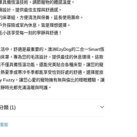
罩具備恆溫技術，調節寵物的體感溫度。
棉設計，提供最佳支撐與舒適感。
的床罩組，方便清洗與保養，延長使用壽命。
戶外探險或室內休息，皆是理想選擇。
00，滿NT$899(含以上)免運費
毛小孩享受每一刻的寧靜與舒適！
活中，舒適是最重要的。澳洲EzyDog的二合一Smart恆
00，滿NT$899(含以上)免運費
物床罩，專為您的毛孩設計，提供最佳的休息環境。這款
宅配免運
組不僅具備恆溫功能，還能完美貼合各種床型，讓您的寵
炎熱夏季或寒冷冬季都能享受恰到好處的舒適。選擇屋旅
zzy Fuzzy，讓您心愛的寵物擁有無與倫比的睡眠體驗，讓
查看運費
安靜時光都充滿溫暖與呵護。
類 (1)
og | 寵物戶外用品
客服