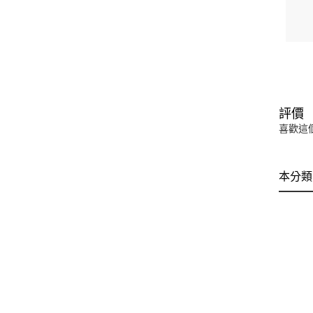
評價
喜歡這
本分類