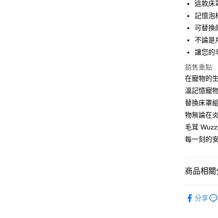
這款床
記憶泡
運送方式
可替換
宅配
不論是
每筆NT$1
讓您的
銷售重點
離島宅配
在寵物的生
每筆NT$1
溫記憶寵
指定商品
替換床罩
免運費
物無論在
毛茸 Wu
海外配送
每一刻的
商品相關分
澳洲EzyD
分享