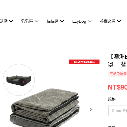
活動
狗狗區
貓貓區
EzyDog
養寵必看
【澳洲E
罩 ｜
宅配免運費
NT$90
規格
SmartS