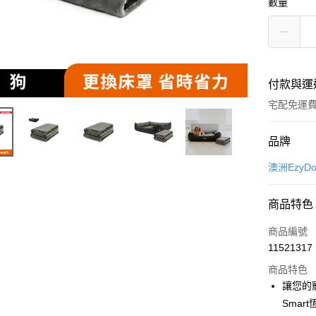
數量
付款與運
宅配免運
付款方式
品牌
信用卡一
澳洲Ezy
LINE Pay
商品特色
Apple Pay
商品編號
街口支付
11521317
商品特色
悠遊付
讓您的
ATM付款
Smar