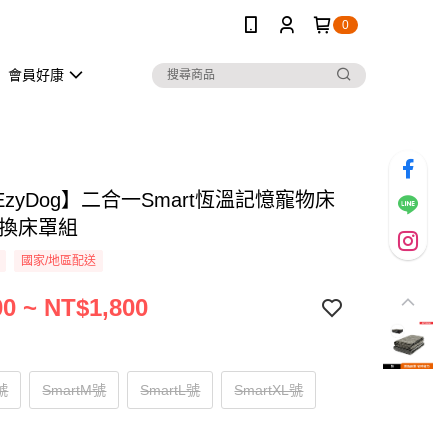
0
會員好康
zyDog】二合一Smart恆溫記憶寵物床
替換床罩組
國家/地區配送
0 ~ NT$1,800
號
SmartM號
SmartL號
SmartXL號