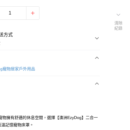
清除
紀錄
送方式
費
次付款
Dog寵物居家戶外用品
寵物擁有舒適的休息空間，選擇【澳洲EzyDog】二合一
t恆溫記憶寵物床罩。