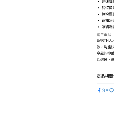
迅速凝
悠遊付
獨特抑
無粉塵
ATM付款
選擇無
讓貓咪
運送方式
銷售重點
EARTH
宅配
款，均能
每筆NT$1
卓越的抑
離島宅配
活環境。選
每筆NT$1
指定商品
商品相關分
免運費
犬貓用品
海外配送
分享