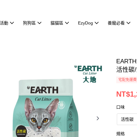
活動
狗狗區
貓貓區
EzyDog
養寵必看
EART
活性碳
宅配免運費
NT$1,
口味
活性碳
規格