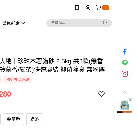
0
會員好康
H大地｜珍珠木薯貓砂 2.5kg 共3款(無香
/鈴蘭香/綠茶)快速凝結 抑菌除臭 無粉塵
國家/地區配送
280
鈴蘭香
綠茶