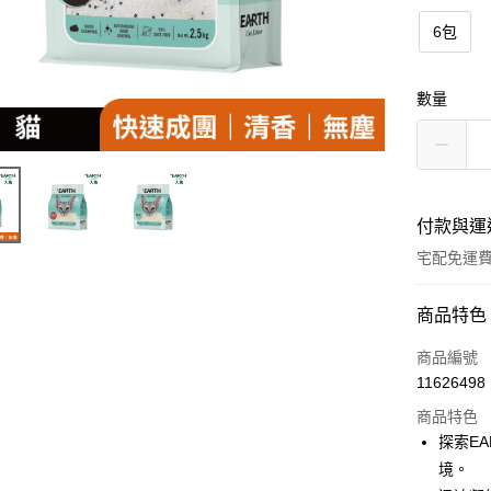
6包
數量
付款與運
宅配免運
付款方式
商品特色
信用卡一
商品編號
11626498
LINE Pay
商品特色
Apple Pay
探索E
境。
街口支付