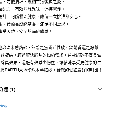
結，方便清理，讓飼主無後顧之憂。
菌配方，有效消除異味，保持潔淨。
設計，呵護貓咪健康，讓每一次排泄都安心。
香、鈴蘭香或綠茶香，滿足不同需求。
享受天然、安全的貓砂體驗！
大地珍珠木薯貓砂，無論是無香活性碳、鈴蘭香還是綠茶
快速凝結，輕鬆解決貓咪的如廁需求。這款貓砂不僅具備
00，滿NT$899(含以上)免運費
菌除臭效果，還能有效減少粉塵，讓貓咪享受更健康的生
擇EARTH大地珍珠木薯貓砂，給您的愛貓最好的呵護！
00，滿NT$899(含以上)免運費
宅配免運
類 (1)
貓貓｜貓砂組合
查看運費
客服