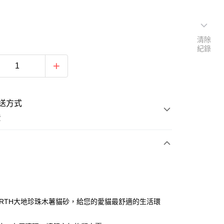
清除
紀錄
送方式
費
次付款
ARTH大地珍珠木薯貓砂，給您的愛貓最舒適的生活環