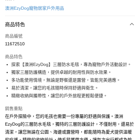
信用卡一次付款
澳洲EzyDog寵物居家戶外用品
超商取貨付款
商品特色
LINE Pay
商品編號
Apple Pay
11672510
街口支付
商品特色
悠遊付
探索【澳洲EzyDog】三層防水毛毯，專為寵物戶外活動設計。
ATM付款
獨家三層防護構造，提供卓越的耐用性與防水效果。
多功能使用情境，無論是野餐還是露營，皆能完美適應。
運送方式
易於清潔，讓您的毛孩隨時保持舒適與衛生。
精緻收納與攜帶性，讓您的戶外旅程更輕鬆便捷。
全家取貨付款
每筆NT$60，滿NT$899(含以上)免運費
銷售重點
在戶外探險中，您的毛孩也需要一份專屬的舒適與保護。澳洲
7-11取貨付款
EzyDog的三層防水毛毯，獨特的三層防護設計，不僅耐用，還易於
每筆NT$60，滿NT$899(含以上)免運費
清潔，讓您無論在公園、海邊或露營時，都能隨時為愛犬提供溫暖
宅配
的庇護。精緻的收納設計，使毛毯攜帶方便，讓每次出行都成為愉