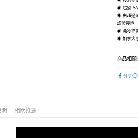
◉ 經過多
◉ 超過 A
悠遊付
◉ 由超過6
ATM付款
認證製造
◉ 漁獲捕
◉ 加拿大
運送方式
全家取貨
商品相關分
每筆NT$6
犬貓食品
7-11取貨
分享
每筆NT$6
宅配
每筆NT$1
說明
相關推薦
離島宅配
每筆NT$1