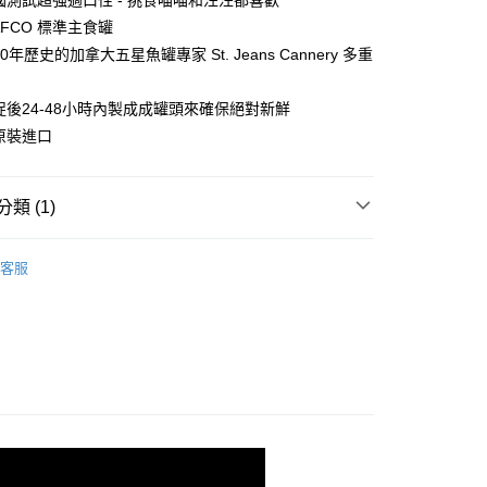
國測試超強適口性 - 挑食喵喵和汪汪都喜歡
AFCO 標準主食罐
0年歷史的加拿大五星魚罐專家 St. Jeans Cannery 多重
捉後24-48小時內製成成罐頭來確保絕對新鮮
原裝進口
付款
類 (1)
0，滿NT$899(含以上)免運費
貓貓｜主食罐
付款
客服
0，滿NT$899(含以上)免運費
00，滿NT$899(含以上)免運費
00，滿NT$899(含以上)免運費