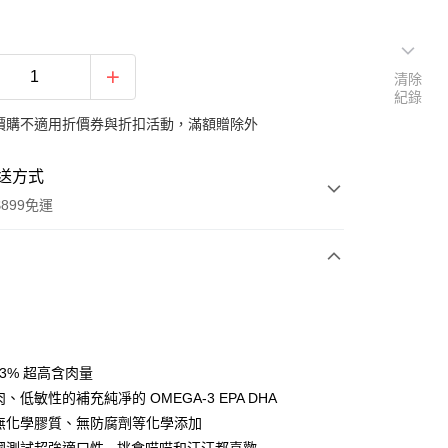
清除
紀錄
價購不適用折價券與折扣活動，滿額贈除外
送方式
899免運
次付款
付款
 93% 超高含肉量
、低敏性的補充純凈的 OMEGA-3 EPA DHA
無化學膠質、無防腐劑等化學添加