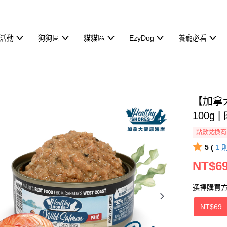
活動
狗狗區
貓貓區
EzyDog
養寵必看
【加拿
100g |
點數兌換商
5 (
1
NT$6
選擇購買
NT$69