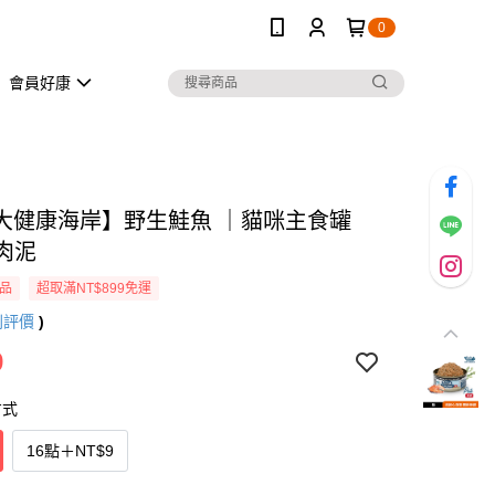
0
會員好康
大健康海岸】野生鮭魚 ｜貓咪主食罐
 肉泥
品
超取滿NT$899免運
則評價
)
9
方式
16點
＋
NT$9