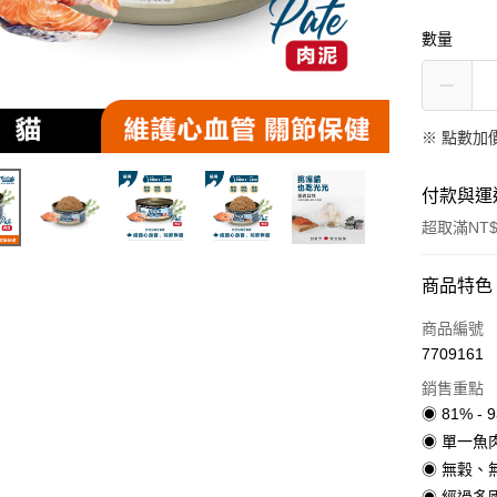
數量
※
點數加
付款與運
超取滿NT$
付款方式
商品特色
信用卡一
商品編號
7709161
超商取貨
銷售重點
LINE Pay
◉ 81% -
◉ 單一魚肉
Apple Pay
◉ 無穀、
街口支付