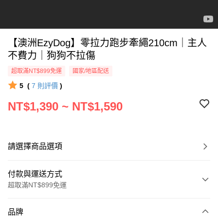
【澳洲EzyDog】零拉力跑步牽繩210cm｜主人
不費力｜狗狗不拉傷
超取滿NT$899免運
國家/地區配送
5
(
7
則評價
)
NT$1,390 ~ NT$1,590
請選擇商品選項
付款與運送方式
超取滿NT$899免運
付款方式
品牌
信用卡一次付款