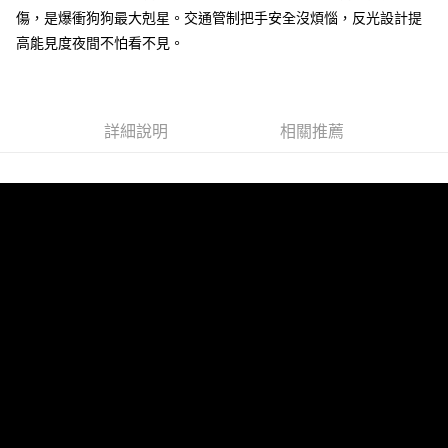
每筆NT$100，滿NT$899(含以上)免運費
傷，是爆衝狗狗最大剋星。交通管制把手安全沒煩惱，反光設計提
高能見度夜間不怕看不見。
離島宅配
每筆NT$100，滿NT$899(含以上)免運費
海外配送
查看運費
詳細說明
相關推薦