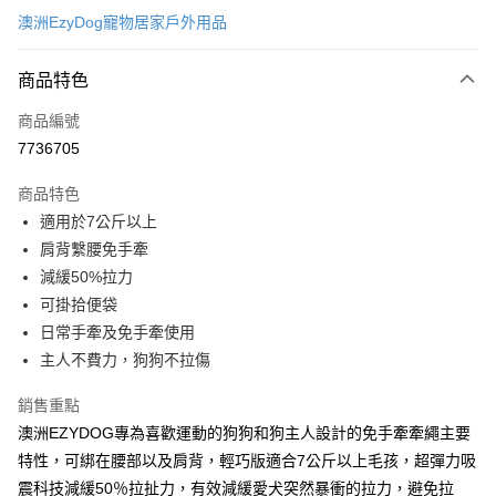
澳洲EzyDog寵物居家戶外用品
超商取貨付款
商品特色
LINE Pay
商品編號
Apple Pay
7736705
街口支付
商品特色
悠遊付
適用於7公斤以上
ATM付款
肩背繫腰免手牽
減緩50%拉力
運送方式
可掛拾便袋
日常手牽及免手牽使用
全家取貨付款
主人不費力，狗狗不拉傷
每筆NT$60，滿NT$899(含以上)免運費
銷售重點
7-11取貨付款
澳洲EZYDOG專為喜歡運動的狗狗和狗主人設計的免手牽牽繩主要
每筆NT$60，滿NT$899(含以上)免運費
特性，可綁在腰部以及肩背，輕巧版適合7公斤以上毛孩，超彈力吸
宅配
震科技減緩50％拉扯力，有效減緩愛犬突然暴衝的拉力，避免拉