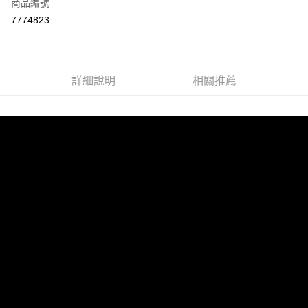
商品編號
LINE Pay
7774823
Apple Pay
街口支付
詳細說明
相關推薦
悠遊付
ATM付款
運送方式
宅配
每筆NT$100，滿NT$899(含以上)免運費
離島宅配
每筆NT$100，滿NT$899(含以上)免運費
海外配送
查看運費