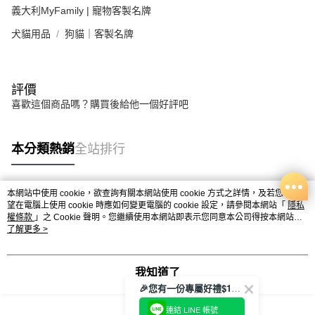
義大利MyFamily | 寵物客製名牌
犬貓用品
狗貓｜客製名牌
評價
喜歡這個商品嗎？購買後給他一個好評吧
本分類熱銷
全站排行
本網站中使用 cookie，欲查詢有關本網站使用 cookie 方式之詳情，及若您不希
熱門標籤
望在電腦上使用 cookie 時應如何變更電腦的 cookie 設定，請參閱本網站「
隱私
權條款
」之 Cookie 聲明。您繼續使用本網站即表示您同意本公司得按本網站使
用條款之 Cookie 聲明使用 cookie。
了解更多 >
我知道了
🎉您有一份專屬好禮$100正等著您🎁
連結 LINE 帳號