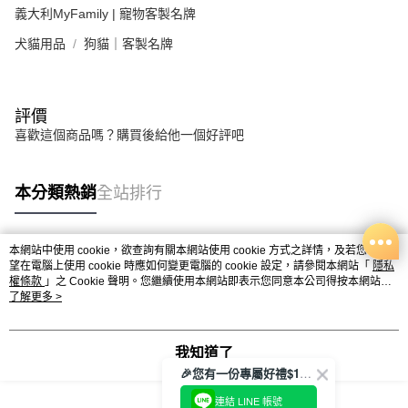
義大利MyFamily | 寵物客製名牌
犬貓用品
狗貓｜客製名牌
評價
喜歡這個商品嗎？購買後給他一個好評吧
本分類熱銷
全站排行
本網站中使用 cookie，欲查詢有關本網站使用 cookie 方式之詳情，及若您不希
熱門標籤
望在電腦上使用 cookie 時應如何變更電腦的 cookie 設定，請參閱本網站「
隱私
權條款
」之 Cookie 聲明。您繼續使用本網站即表示您同意本公司得按本網站使
用條款之 Cookie 聲明使用 cookie。
了解更多 >
我知道了
🎉您有一份專屬好禮$100正等著您🎁
連結 LINE 帳號