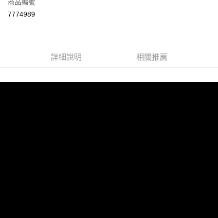
商品編號
LINE Pay
7774989
Apple Pay
街口支付
詳細說明
相關推薦
悠遊付
ATM付款
運送方式
宅配
每筆NT$100，滿NT$899(含以上)免運費
離島宅配
每筆NT$100，滿NT$899(含以上)免運費
海外配送
查看運費