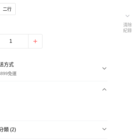
二行
清除
紀錄
送方式
899免運
次付款
類 (2)