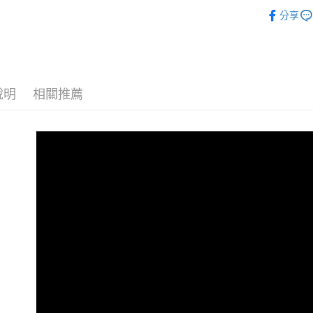
義大利MyF
分享
悠遊付
犬貓用品
ATM付款
運送方式
說明
相關推薦
宅配
每筆NT$1
離島宅配
每筆NT$1
海外配送