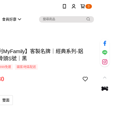
0
會員好康
MyFamily】客製名牌｜經典系列-鋁
骨頭S號｜黑
899免運
國家/地區配送
80
雙面