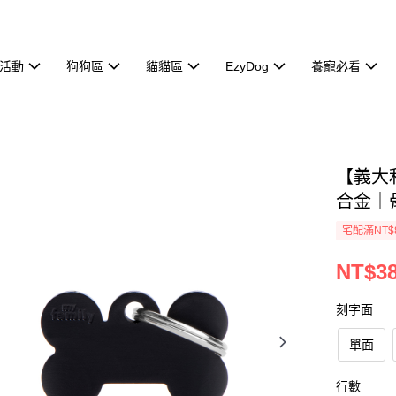
活動
狗狗區
貓貓區
EzyDog
養寵必看
【義大利
合金｜
宅配滿NT$
NT$3
刻字面
單面
行數