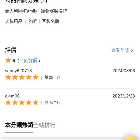
商品相關分類 (2)
義大利MyFamily | 寵物客製名牌
犬貓用品
狗貓｜客製名牌
評價
查看全部
5
(
2
則評價
)
sandy620718
2024/03/06
|
雙面/一行
dj4m06
2023/12/28
|
雙面/二行
本分類熱銷
全站排行