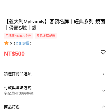
【義大利MyFamily】客製名牌｜經典系列-鏡面
｜骨頭S號｜銀
宅配滿NT$899免運
國家/地區配送
5
(
2
則評價
)
NT$500
請選擇商品選項
付款與運送方式
宅配滿NT$899免運
付款方式
商品特色
信用卡一次付款