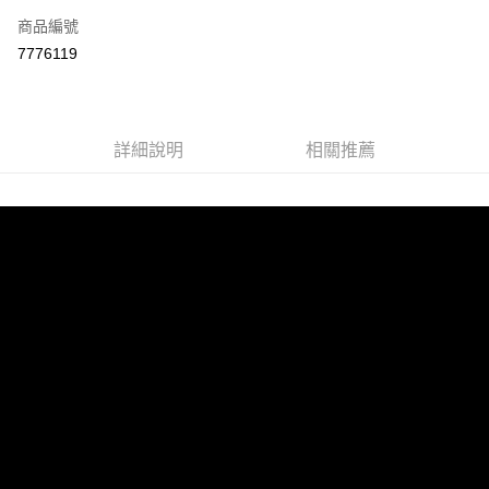
商品編號
LINE Pay
7776119
Apple Pay
街口支付
詳細說明
相關推薦
悠遊付
ATM付款
運送方式
宅配
每筆NT$100，滿NT$899(含以上)免運費
離島宅配
每筆NT$100，滿NT$899(含以上)免運費
海外配送
查看運費