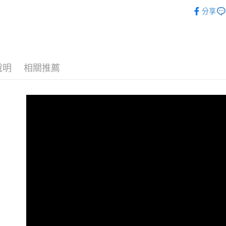
義大利MyF
分享
悠遊付
犬貓用品
ATM付款
運送方式
說明
相關推薦
宅配
每筆NT$1
離島宅配
每筆NT$1
海外配送