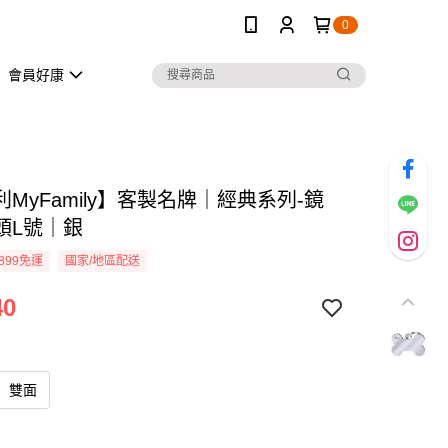
0
會員好康
MyFamily】客製名牌｜經典系列-鏡
頭L號｜銀
899免運
國家/地區配送
40
雙面