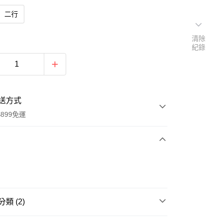
二行
清除
紀錄
送方式
899免運
次付款
類 (2)