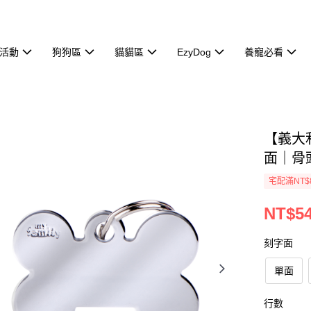
活動
狗狗區
貓貓區
EzyDog
養寵必看
【義大利
面｜骨
宅配滿NT$
NT$5
刻字面
單面
行數