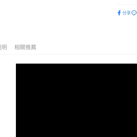
街口支付
義大利MyF
分享
悠遊付
犬貓用品
ATM付款
運送方式
說明
相關推薦
宅配
每筆NT$1
離島宅配
每筆NT$1
海外配送