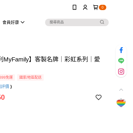
0
會員好康
MyFamily】客製名牌｜彩虹系列｜愛
899免運
國家/地區配送
則評價
)
50