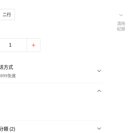
二行
清除
紀錄
送方式
899免運
次付款
類 (2)