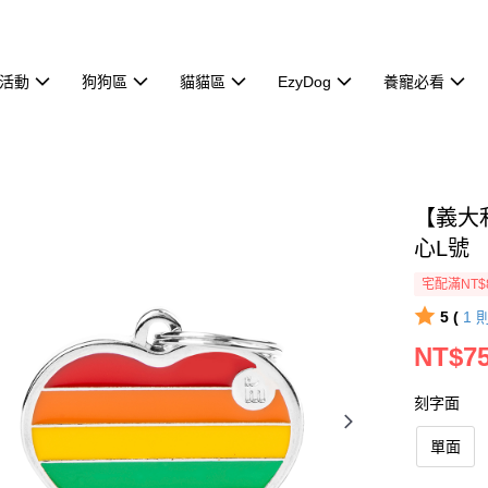
活動
狗狗區
貓貓區
EzyDog
養寵必看
【義大利
心L號
宅配滿NT$
5 (
1
NT$7
刻字面
單面