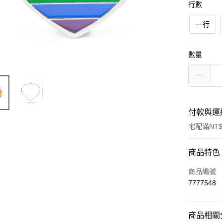
行數
一行
數量
付款與運
宅配滿NT$
付款方式
商品特色
信用卡一
商品編號
7777548
LINE Pay
Apple Pay
商品相關分