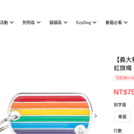
活動
狗狗區
貓貓區
EzyDog
養寵必看
【義大利
虹旗幟
宅配滿NT$
NT$7
刻字面
單面
行數