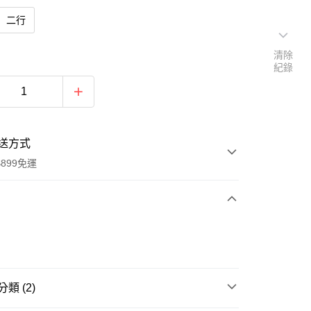
二行
清除
紀錄
送方式
899免運
次付款
類 (2)