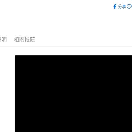
義大利MyF
分享
悠遊付
犬貓用品
ATM付款
運送方式
說明
相關推薦
宅配
每筆NT$1
離島宅配
每筆NT$1
海外配送