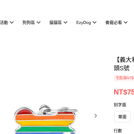
活動
狗狗區
貓貓區
EzyDog
養寵必看
【義大利
頭S號
宅配滿NT$
NT$7
刻字面
單面
行數