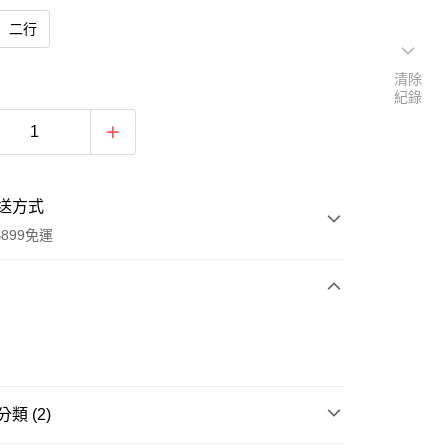
二行
清除
紀錄
送方式
899免運
次付款
類 (2)