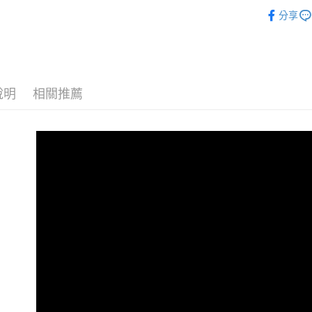
義大利MyF
分享
悠遊付
犬貓用品
ATM付款
運送方式
說明
相關推薦
宅配
每筆NT$1
離島宅配
每筆NT$1
海外配送