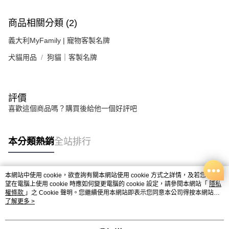
商品相關分類 (2)
義大利MyFamily | 寵物客製名牌
犬貓用品
狗貓｜客製名牌
評價
喜歡這個商品嗎？購買後給他一個好評吧
本分類熱銷
全站排行
本網站中使用 cookie，欲查詢有關本網站使用 cookie 方式之詳情，及若您不希
熱門標籤
望在電腦上使用 cookie 時應如何變更電腦的 cookie 設定，請參閱本網站「
隱私
權條款
」之 Cookie 聲明。您繼續使用本網站即表示您同意本公司得按本網站使
用條款之 Cookie 聲明使用 cookie。
了解更多 >