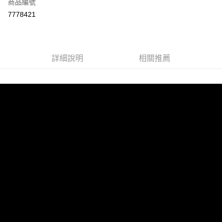
商品編號
LINE Pay
7778421
Apple Pay
街口支付
詳細說明
相關推薦
悠遊付
ATM付款
運送方式
宅配
每筆NT$100，滿NT$899(含以上)免運費
離島宅配
每筆NT$100，滿NT$899(含以上)免運費
海外配送
查看運費