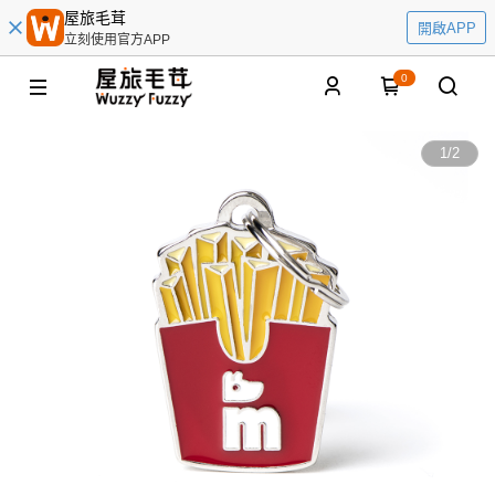
屋旅毛茸
開啟APP
立刻使用官方APP
0
1
/
2