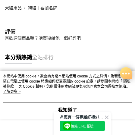
犬貓用品
狗貓｜客製名牌
評價
喜歡這個商品嗎？購買後給他一個好評吧
本分類熱銷
全站排行
本網站中使用 cookie，欲查詢有關本網站使用 cookie 方式之詳情，及若您不希
熱門標籤
望在電腦上使用 cookie 時應如何變更電腦的 cookie 設定，請參閱本網站「
隱私
權條款
」之 Cookie 聲明。您繼續使用本網站即表示您同意本公司得按本網站使
用條款之 Cookie 聲明使用 cookie。
了解更多 >
我知道了
🎉您有一份專屬好禮$100正等著您🎁
連結 LINE 帳號