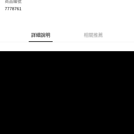
商品編號
LINE Pay
7778761
Apple Pay
街口支付
詳細說明
相關推薦
悠遊付
ATM付款
運送方式
宅配
每筆NT$100，滿NT$899(含以上)免運費
離島宅配
每筆NT$100，滿NT$899(含以上)免運費
海外配送
查看運費