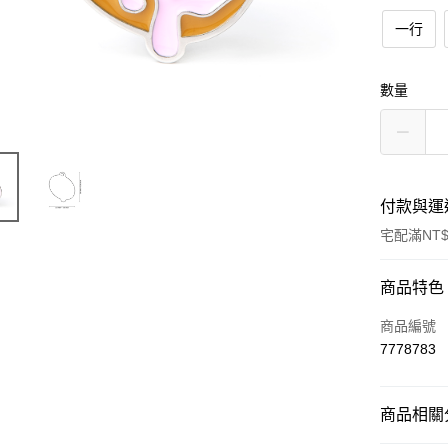
一行
數量
付款與運
宅配滿NT$
付款方式
商品特色
信用卡一
商品編號
7778783
LINE Pay
Apple Pay
商品相關分
街口支付