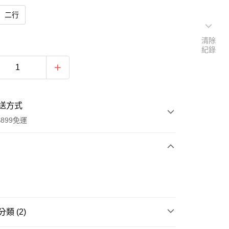
二行
清除
紀錄
送方式
899免運
次付款
類 (2)