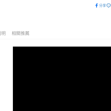
義大利MyF
分享
悠遊付
犬貓用品
ATM付款
運送方式
說明
相關推薦
宅配
每筆NT$1
離島宅配
每筆NT$1
海外配送