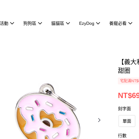
活動
狗狗區
貓貓區
EzyDog
養寵必看
【義大利
甜圈
宅配滿NT$
NT$6
刻字面
單面
行數