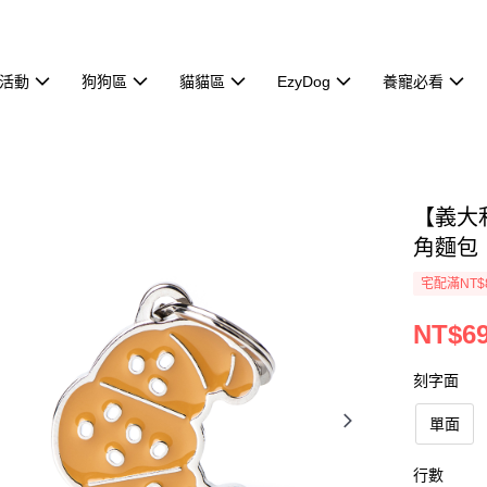
活動
狗狗區
貓貓區
EzyDog
養寵必看
【義大利
角麵包
宅配滿NT$
NT$6
刻字面
單面
行數