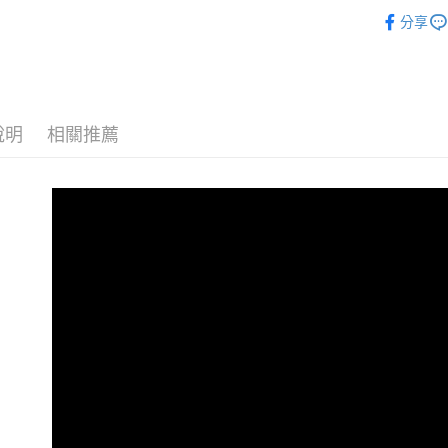
義大利MyF
分享
悠遊付
犬貓用品
ATM付款
運送方式
說明
相關推薦
宅配
每筆NT$1
離島宅配
每筆NT$1
海外配送