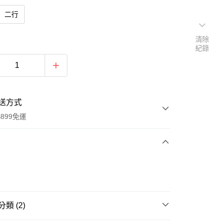
二行
清除
紀錄
送方式
899免運
次付款
類 (2)