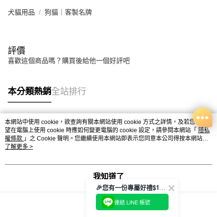
犬貓用品
狗貓｜客製名牌
評價
喜歡這個商品嗎？購買後給他一個好評吧
本分類熱銷
全站排行
本網站中使用 cookie，欲查詢有關本網站使用 cookie 方式之詳情，及若您不希
熱門標籤
望在電腦上使用 cookie 時應如何變更電腦的 cookie 設定，請參閱本網站「
隱私
權條款
」之 Cookie 聲明。您繼續使用本網站即表示您同意本公司得按本網站使
用條款之 Cookie 聲明使用 cookie。
了解更多 >
我知道了
🎉您有一份專屬好禮$100正等著您🎁
連結 LINE 帳號