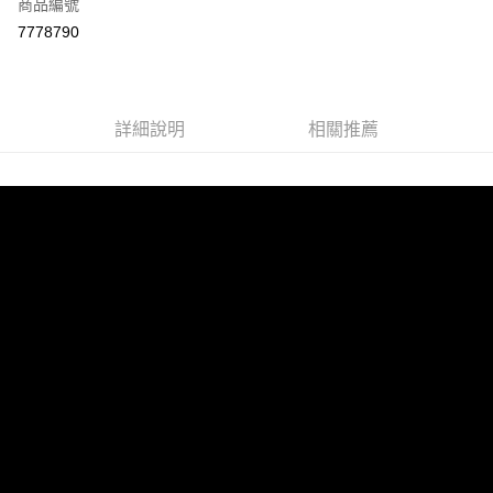
商品編號
LINE Pay
7778790
Apple Pay
街口支付
詳細說明
相關推薦
悠遊付
ATM付款
運送方式
宅配
每筆NT$100，滿NT$899(含以上)免運費
離島宅配
每筆NT$100，滿NT$899(含以上)免運費
海外配送
查看運費