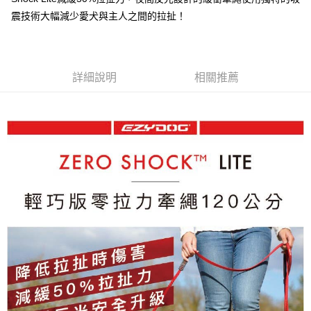
震技術大幅減少愛犬與主人之間的拉扯！
離島宅配
每筆NT$100，滿NT$899(含以上)免運費
海外配送
查看運費
詳細說明
相關推薦