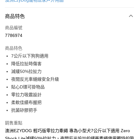
澳洲EzyDog寵物居家戶外用品
超商取貨付款
商品特色
LINE Pay
商品編號
Apple Pay
7786974
街口支付
商品特色
悠遊付
7公斤以下狗狗適用
ATM付款
降低拉扯時傷害
減緩50%拉扯力
運送方式
夜間反光車縫線安全升級
貼心D環可掛物品
全家取貨付款
零拉力吸震設計
每筆NT$60，滿NT$899(含以上)免運費
柔軟佳績布握把
7-11取貨付款
抗菌矽膠把手
每筆NT$60，滿NT$899(含以上)免運費
銷售重點
宅配
澳洲EZYDOG 輕巧版零拉力牽繩 專為小型犬7公斤以下適用 Zero
每筆NT$100，滿NT$899(含以上)免運費
Shock Lite減緩50%拉扯力，夜間反光設計的緩衝牽繩使用獨特的吸