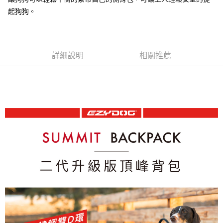
起狗狗。
離島宅配
每筆NT$100，滿NT$899(含以上)免運費
海外配送
查看運費
詳細說明
相關推薦