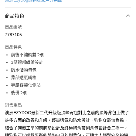
澳洲EzyDog寵物居家戶外用品
超商取貨付款
商品特色
LINE Pay
商品編號
Apple Pay
7787105
街口支付
商品特色
悠遊付
前後不鏽鋼雙D環
ATM付款
3條體部織帶設計
防水儲物包包
運送方式
背部透氣網格
專屬客製化側貼
全家取貨付款
後備D環
每筆NT$60，滿NT$899(含以上)免運費
銷售重點
7-11取貨付款
澳洲EZYDOG最新二代升級版頂峰背包對比之前的頂峰背包上做了
每筆NT$60，滿NT$899(含以上)免運費
許多方面的改善和升級，輕量透氣和防水設計，狗狗穿戴無負擔，
宅配
結合了狗體工學的前胸墊設計及終極胸背帶側背包設計合二為一，
每筆NT$100，滿NT$899(含以上)免運費
讓狗狗可以輕鬆平衡的繫帶自己的側背包，可讓主人輕鬆安全的提