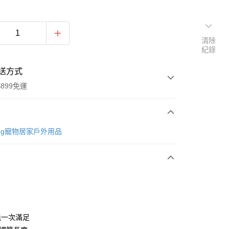
清除
紀錄
送方式
899免運
次付款
Dog寵物居家戶外用品
付款
能一次滿足