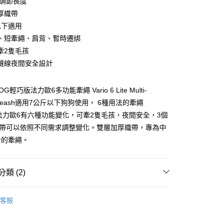
環調節長度
厚織帶
以下適用
、短牽繩、肩背、暫時遷綁
牽2隻毛孩
縫線夜間安全設計
付款
0，滿NT$899(含以上)免運費
G輕巧版法力歐6多功能牽繩 Vario 6 Lite Multi-
付款
on Leash適用7公斤以下狗狗使用， 6種用法的牽繩
0，滿NT$899(含以上)免運費
G法力歐6有六種功能變化，可牽2隻毛孩，夜間安全，3個
織帶可以依照不同需求調整變化。雙層加厚織帶，專為中
計的牽繩。
00，滿NT$899(含以上)免運費
類 (2)
00，滿NT$899(含以上)免運費
og | 寵物戶外用品
查看運費
客服
狗狗｜牽繩