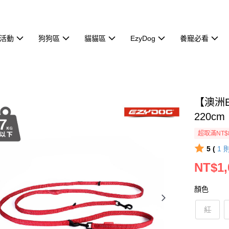
活動
狗狗區
貓貓區
EzyDog
養寵必看
【澳洲
220
超取滿NT$
5 (
1
NT$1,
顏色
紅