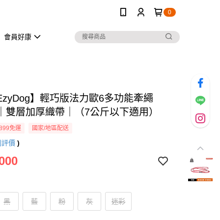
0
會員好康
EzyDog】輕巧版法力歐6多功能牽繩
cm｜雙層加厚織帶｜（7公斤以下適用）
899免運
國家/地區配送
則評價
)
000
黑
藍
粉
灰
迷彩