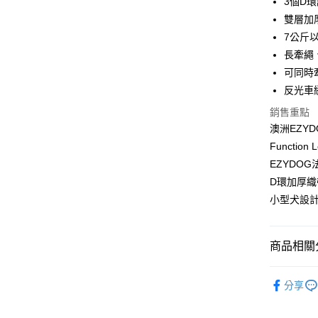
3個D
雙層加
ATM付款
7公斤
長牽繩
運送方式
可同時
反光車
全家取貨
銷售重點
每筆NT$6
澳洲EZYDO
7-11取貨
Functi
每筆NT$6
EZYDO
D環加厚
宅配
小型犬設
每筆NT$1
離島宅配
商品相關分
每筆NT$1
澳洲EzyD
海外配送
分享
犬貓用品