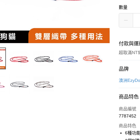
數量
付款與運
超取滿NT$
付款方式
品牌
信用卡一
澳洲Ezy
超商取貨
商品特色
LINE Pay
商品編號
Apple Pay
7787452
商品特色
街口支付
6種功
悠遊付