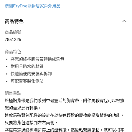
澳洲EzyDog寵物居家戶外用品
超商取貨付款
商品特色
LINE Pay
商品編號
Apple Pay
7851225
街口支付
商品特色
悠遊付
將您的終極胸背帶轉換成背包
ATM付款
耐用且防水的材質
快速簡便的安裝與拆卸
運送方式
可配置客製化側貼
全家取貨付款
銷售重點
每筆NT$60，滿NT$899(含以上)免運費
終極胸背帶是我們系列中最靈活的胸背帶，附件馬鞍背包可以根據
您的需求進行轉換，
7-11取貨付款
這款馬鞍背包配件的設計在於快速輕鬆的變換終極胸背帶的功能，
每筆NT$60，滿NT$899(含以上)免運費
只要將背包連接到左右兩側，
宅配
將織帶穿過終極胸背帶上的塑料環，然後粘緊魔鬼粘，就可以扣牢