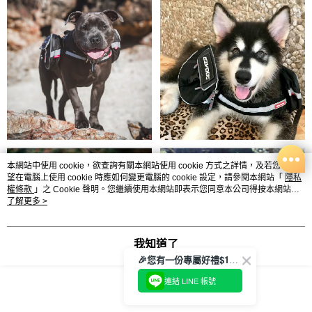
本網站中使用 cookie，欲查詢有關本網站使用 cookie 方式之詳情，及若您不希
望在電腦上使用 cookie 時應如何變更電腦的 cookie 設定，請參閱本網站「
隱私
權條款
」之 Cookie 聲明。您繼續使用本網站即表示您同意本公司得按本網站使
用條款之 Cookie 聲明使用 cookie。
了解更多 >
我知道了
🎉您有一份專屬好禮$100正等著您🎁
連結 LINE 帳號