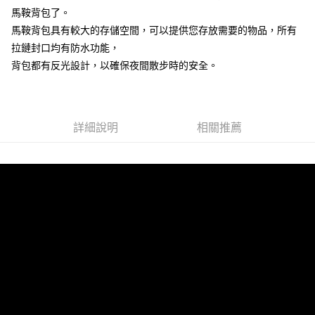
每筆NT$100，滿NT$899(含以上)免運費
馬鞍背包了。
馬鞍背包具有較大的存儲空間，可以提供您存放需要的物品，所有
離島宅配
拉鏈封口均有防水功能，
每筆NT$100，滿NT$899(含以上)免運費
背包都有反光設計，以確保夜間散步時的安全。
海外配送
查看運費
詳細說明
相關推薦