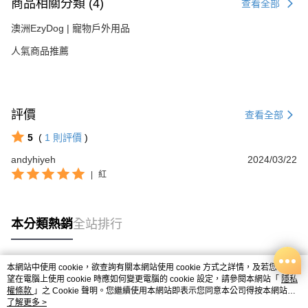
商品相關分類 (4)
查看全部
澳洲EzyDog | 寵物戶外用品
人氣商品推薦
評價
查看全部
5
(
1
則評價
)
andyhiyeh
2024/03/22
|
紅
本分類熱銷
全站排行
本網站中使用 cookie，欲查詢有關本網站使用 cookie 方式之詳情，及若您不希
熱門標籤
望在電腦上使用 cookie 時應如何變更電腦的 cookie 設定，請參閱本網站「
隱私
權條款
」之 Cookie 聲明。您繼續使用本網站即表示您同意本公司得按本網站使
用條款之 Cookie 聲明使用 cookie。
了解更多 >