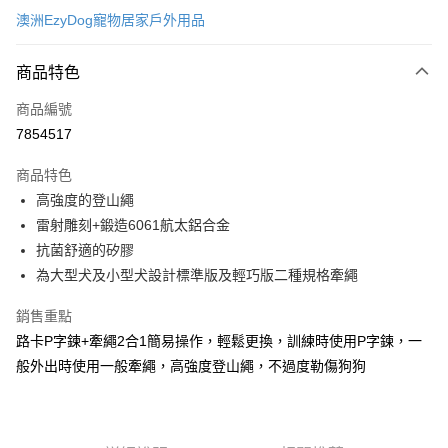
澳洲EzyDog寵物居家戶外用品
超商取貨付款
商品特色
LINE Pay
商品編號
Apple Pay
7854517
街口支付
商品特色
悠遊付
高強度的登山繩
ATM付款
雷射雕刻+鍛造6061航太鋁合金
抗菌舒適的矽膠
運送方式
為大型犬及小型犬設計標準版及輕巧版二種規格牽繩
全家取貨付款
銷售重點
每筆NT$60，滿NT$899(含以上)免運費
路卡P字鍊+牽繩2合1簡易操作，輕鬆更換，訓練時使用P字鍊，一
般外出時使用一般牽繩，高強度登山繩，不過度勒傷狗狗
7-11取貨付款
每筆NT$60，滿NT$899(含以上)免運費
宅配