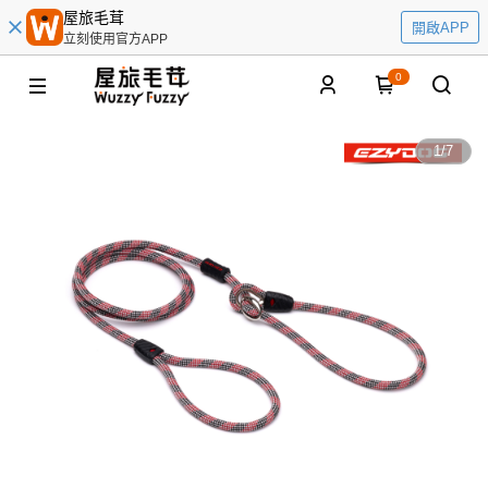
屋旅毛茸
開啟APP
立刻使用官方APP
0
1
/
7