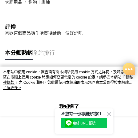
犬貓用品
狗狗｜訓練
評價
喜歡這個商品嗎？購買後給他一個好評吧
本分類熱銷
全站排行
本網站中使用 cookie，欲查詢有關本網站使用 cookie 方式之詳情，及若您不希
熱門標籤
望在電腦上使用 cookie 時應如何變更電腦的 cookie 設定，請參閱本網站「
隱私
權條款
」之 Cookie 聲明。您繼續使用本網站即表示您同意本公司得按本網站使
用條款之 Cookie 聲明使用 cookie。
了解更多 >
我知道了
🎉您有一份專屬好禮$100正等著您🎁
連結 LINE 帳號