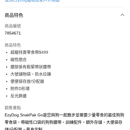
澳洲EzyDog寵物居家戶外用品
超商取貨付款
商品特色
LINE Pay
商品編號
Apple Pay
7854671
街口支付
商品特色
悠遊付
超寵特賣零食帶$499
ATM付款
磁性閉合
腰部係有鬆緊帶狀腰帶
運送方式
大號儲物袋，防水拉鍊
便便袋存放/分配器
全家取貨付款
附件D形環
每筆NT$60，滿NT$899(含以上)免運費
反光飾邊
7-11取貨付款
銷售重點
每筆NT$60，滿NT$899(含以上)免運費
EzyDog SnakPak Go是您與狗一起散步並需要少量零食的最佳狗狗
宅配
零食袋，帶磁性口袋的狗狗腰帶，訓練配件，額外存儲，大便袋存
每筆NT$100，滿NT$899(含以上)免運費
儲/分配器，量身定制