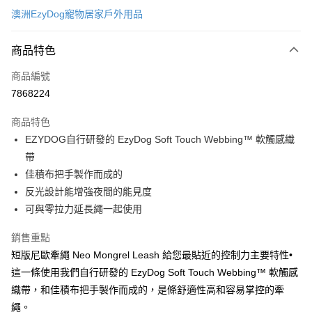
澳洲EzyDog寵物居家戶外用品
超商取貨付款
商品特色
LINE Pay
商品編號
Apple Pay
7868224
街口支付
商品特色
悠遊付
EZYDOG自行研發的 EzyDog Soft Touch Webbing™ 軟觸感織
ATM付款
帶
佳積布把手製作而成的
運送方式
反光設計能增強夜間的能見度
可與零拉力延長繩一起使用
全家取貨付款
每筆NT$60，滿NT$899(含以上)免運費
銷售重點
短版尼歐牽繩 Neo Mongrel Leash 給您最貼近的控制力主要特性•
7-11取貨付款
這一條使用我們自行研發的 EzyDog Soft Touch Webbing™ 軟觸感
每筆NT$60，滿NT$899(含以上)免運費
織帶，和佳積布把手製作而成的，是條舒適性高和容易掌控的牽
宅配
繩。