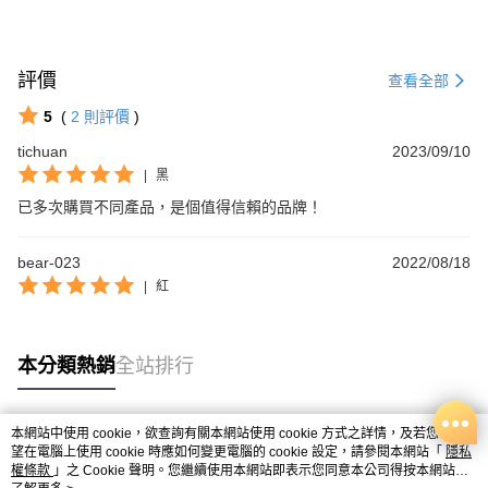
評價
查看全部
5
(
2
則評價
)
tichuan
2023/09/10
|
黑
已多次購買不同產品，是個值得信賴的品牌！
bear-023
2022/08/18
|
紅
本分類熱銷
全站排行
本網站中使用 cookie，欲查詢有關本網站使用 cookie 方式之詳情，及若您不希
熱門標籤
望在電腦上使用 cookie 時應如何變更電腦的 cookie 設定，請參閱本網站「
隱私
權條款
」之 Cookie 聲明。您繼續使用本網站即表示您同意本公司得按本網站使