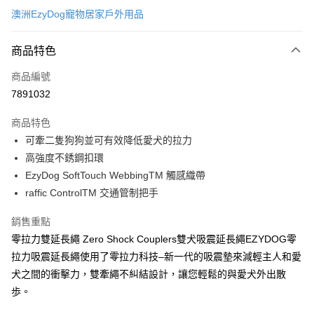
澳洲EzyDog寵物居家戶外用品
超商取貨付款
商品特色
LINE Pay
商品編號
Apple Pay
7891032
街口支付
商品特色
悠遊付
可牽二隻狗狗並可有效降低愛犬的拉力
ATM付款
高強度不銹鋼扣環
EzyDog SoftTouch WebbingTM 觸感織帶
運送方式
raffic ControlTM 交通管制把手
全家取貨付款
銷售重點
每筆NT$60，滿NT$899(含以上)免運費
零拉力雙延長繩 Zero Shock Couplers雙犬吸震延長繩EZYDOG零
拉力吸震延長繩使用了零拉力科技–新一代的吸震墊來減輕主人和愛
7-11取貨付款
犬之間的衝擊力，雙牽繩不糾結設計，讓您輕鬆的與愛犬外出散
每筆NT$60，滿NT$899(含以上)免運費
歩。
宅配