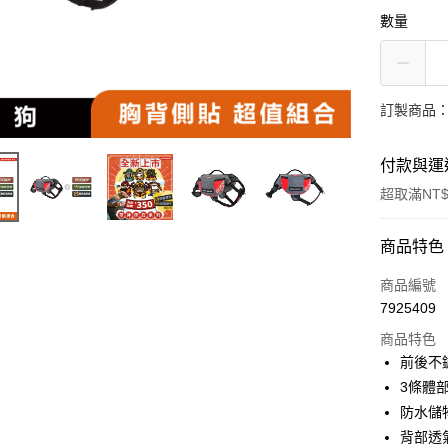
數量
訂製商品：
付款與運
超取滿NT$
付款方式
商品特色
信用卡一
商品編號
7925409
超商取貨
商品特色
LINE Pay
前後不
3條體
Apple Pay
防水儲
街口支付
背部透