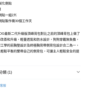
製化側貼
環
側貼一組2片
側貼製作需30個工作天
DOG最新二代升級版頂峰背包對比之前的頂峰背包上做了
付款
的改善和升級，輕量透氣和防水設計，狗狗穿戴無負擔，
0，滿NT$899(含以上)免運費
體工學的前胸墊設計及終極胸背帶側背包設計合二為一，
以輕鬆平衡的繫帶自己的側背包，可讓主人輕鬆安全的提
付款
0，滿NT$899(含以上)免運費
類 (1)
00，滿NT$899(含以上)免運費
狗狗｜胸背帶
客服
00，滿NT$899(含以上)免運費
查看運費