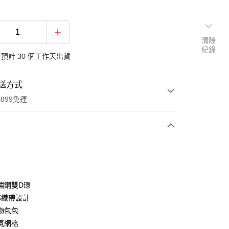
清除
紀錄
預計 30 個工作天出貨
送方式
899免運
次付款
付款
鏽鋼雙D環
部織帶設計
物包包
氣網格