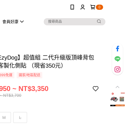
0
會員好康
EzyDog】超值組 二代升級版頂峰背包
客製化側貼 （現省350元）
899免運
國家/地區配送
950 ~ NT$3,350
~ NT$3,700
M
L