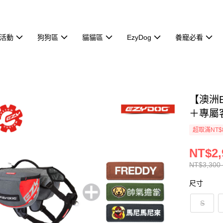
活動
狗狗區
貓貓區
EzyDog
養寵必看
【澳洲
＋專屬
超取滿NT$
NT$2,
NT$3,300 
尺寸
S