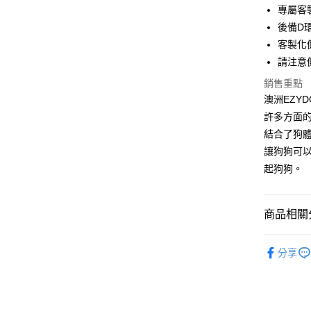
專屬客
悠遊付
後備D
ATM付款
客製化
請注意
銷售重點
運送方式
澳洲EZY
全家取貨
許多方面
每筆NT$6
結合了狗
讓狗狗可
7-11取貨
起狗狗。
每筆NT$6
宅配
商品相關分
每筆NT$1
犬貓用品
離島宅配
分享
每筆NT$1
海外配送