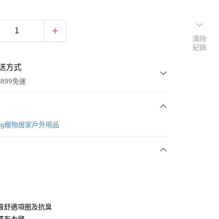
清除
紀錄
送方式
899免運
次付款
Dog寵物居家戶外用品
付款
最舒適項圈及抗臭