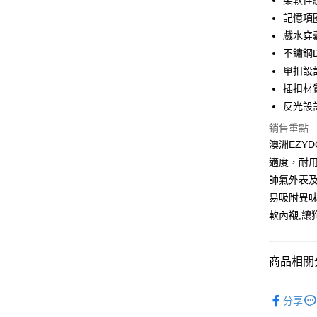
柔軟佳
記憶項
ATM付款
戲水穿
不鏽鋼
運送方式
單扣設
插扣材
全家取貨
反光設
每筆NT$6
銷售重點
7-11取貨
澳洲EZY
每筆NT$6
適度，耐用
帥氣外表及
宅配
易吸附異
每筆NT$1
軟內襯,讓
離島宅配
每筆NT$1
商品相關分
海外配送
澳洲EzyD
分享
犬貓用品