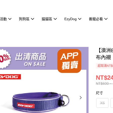
活動
狗狗區
貓貓區
EzyDog
養寵必看
【澳洲
布內襯
超取滿NT$
NT$24
NT$600 ~
尺寸
XS