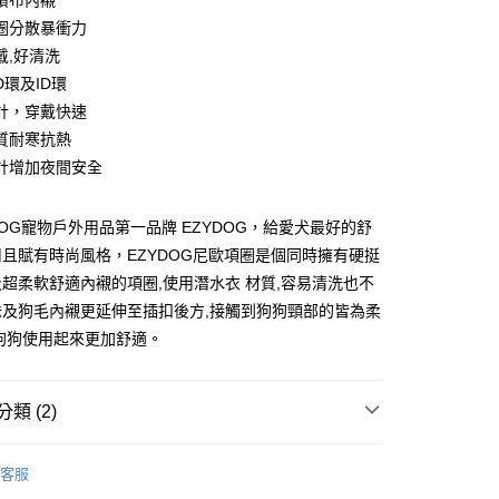
績布內襯
圈分散暴衝力
戴,好清洗
D環及ID環
計，穿戴快速
質耐寒抗熱
付款
計增加夜間安全
0，滿NT$899(含以上)免運費
付款
DOG寵物戶外用品第一品牌 EZYDOG，給愛犬最好的舒
0，滿NT$899(含以上)免運費
且賦有時尚風格，EZYDOG尼歐項圈是個同時擁有硬挺
超柔軟舒適內襯的項圈,使用潛水衣 材質,容易清洗也不
味及狗毛內襯更延伸至插扣後方,接觸到狗狗頸部的皆為柔
00，滿NT$899(含以上)免運費
狗狗使用起來更加舒適。
00，滿NT$899(含以上)免運費
類 (2)
查看運費
og | 寵物戶外用品
客服
狗狗｜項圈