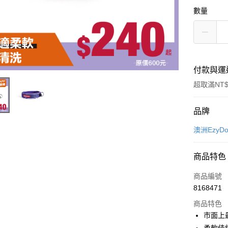
數量
付款與運
超取滿NT$
付款方式
品牌
信用卡一
澳洲Ezy
超商取貨
商品特色
LINE Pay
商品編號
Apple Pay
8168471
商品特色
街口支付
市面上
悠遊付