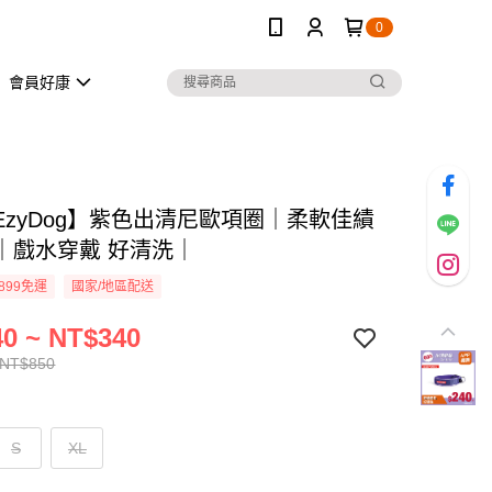
0
會員好康
EzyDog】紫色出清尼歐項圈｜柔軟佳績
｜戲水穿戴 好清洗｜
899免運
國家/地區配送
0 ~ NT$340
 NT$850
S
XL