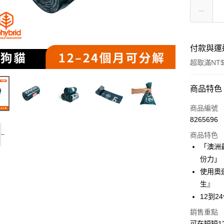
付款與運
超取滿NT$
付款方式
商品特色
信用卡一
商品編號
8265696
超商取貨
商品特色
LINE Pay
「澳洲
份力」
Apple Pay
使用奧
街口支付
生』
12到
悠遊付
銷售重點
ATM付款
可在短短1