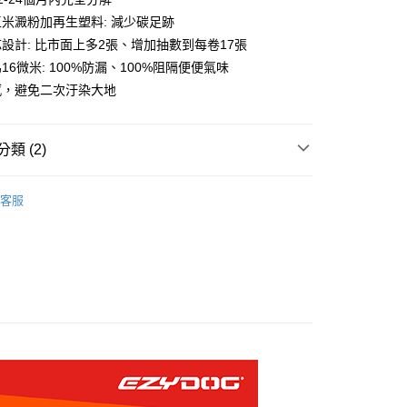
玉米澱粉加再生塑料: 減少碳足跡
設計: 比市面上多2張、增加抽數到每卷17張
16微米: 100%防漏、100%阻隔便便氣味
付款
感，避免二次汙染大地
0，滿NT$899(含以上)免運費
付款
類 (2)
0，滿NT$899(含以上)免運費
n | 稻殼珍珠貓砂 稻殼貓砂
客服
狗貓｜寵物環保拾便袋/撿便袋
00，滿NT$899(含以上)免運費
00，滿NT$899(含以上)免運費
查看運費