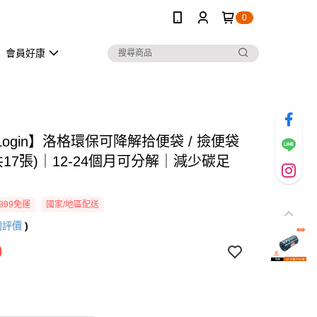
0
會員好康
ogin】洛格環保可降解拾便袋 / 撿便袋
共17張)｜12-24個月可分解｜減少碳足
899免運
國家/地區配送
則評價
)
9