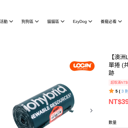
活動
狗狗區
貓貓區
EzyDog
養寵必看
【澳洲L
單捲 (
跡
超取滿NT$
5 (
3
NT$3
數量