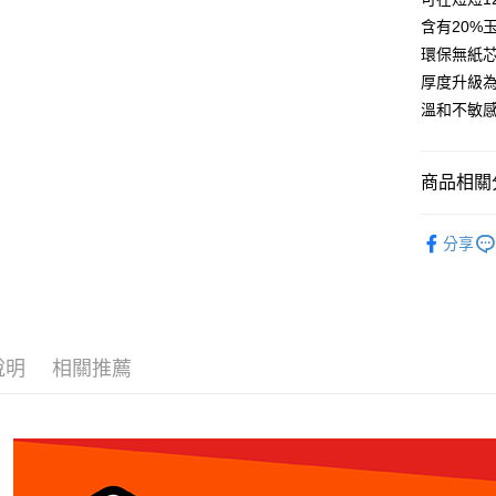
含有20%
環保無紙芯
運送方式
厚度升級為
全家取貨
溫和不敏
每筆NT$6
7-11取貨
商品相關分
每筆NT$6
澳洲Logi
宅配
分享
犬貓用品
每筆NT$1
離島宅配
每筆NT$1
說明
相關推薦
海外配送