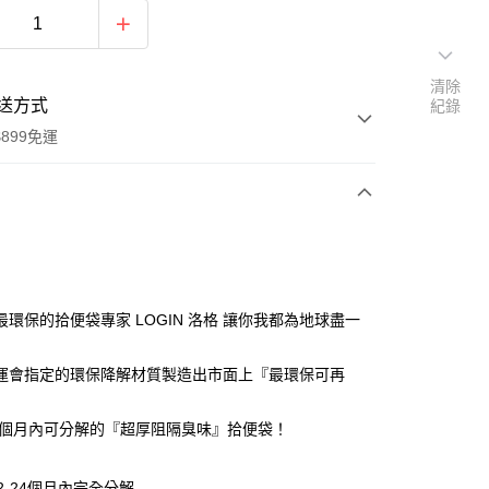
清除
送方式
紀錄
899免運
次付款
付款
最環保的拾便袋專家 LOGIN 洛格 讓你我都為地球盡一
運會指定的環保降解材質製造出市面上『最環保可再
24個月內可分解的『超厚阻隔臭味』拾便袋！
2-24個月內完全分解