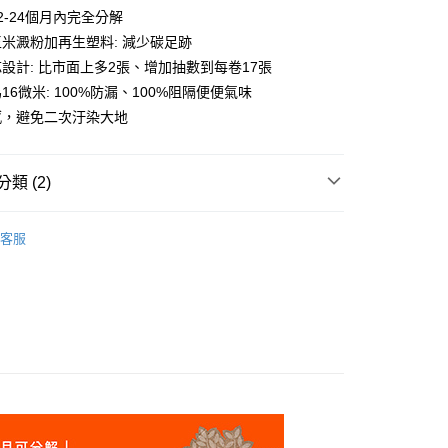
2-24個月內完全分解
玉米澱粉加再生塑料: 減少碳足跡
設計: 比市面上多2張、增加抽數到每卷17張
16微米: 100%防漏、100%阻隔便便氣味
付款
感，避免二次汙染大地
0，滿NT$899(含以上)免運費
付款
類 (2)
0，滿NT$899(含以上)免運費
n | 稻殼珍珠貓砂 稻殼貓砂
客服
狗貓｜寵物環保拾便袋/撿便袋
00，滿NT$899(含以上)免運費
00，滿NT$899(含以上)免運費
查看運費