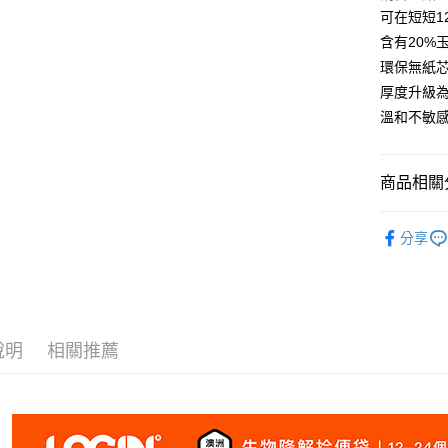
ATM付款
可在短短1
含有20%
環保無紙芯
運送方式
厚度升級為
全家取貨
溫和不敏
每筆NT$6
7-11取貨
商品相關分
每筆NT$6
澳洲Logi
宅配
分享
犬貓用品
每筆NT$1
離島宅配
每筆NT$1
說明
相關推薦
海外配送