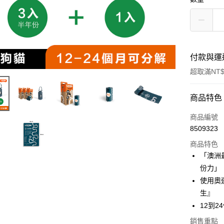
付款與運
超取滿NT$
付款方式
商品特色
信用卡一
商品編號
8509323
超商取貨
商品特色
LINE Pay
「澳洲
份力」
Apple Pay
使用奧
街口支付
生』
12到
悠遊付
銷售重點