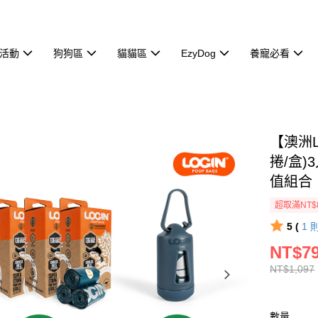
活動
狗狗區
貓貓區
EzyDog
養寵必看
【澳洲L
捲/盒
值組合
超取滿NT$
5 (
1
NT$7
NT$1,097
數量