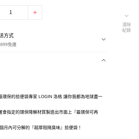
清除
紀錄
送方式
899免運
次付款
付款
最環保的拾便袋專家 LOGIN 洛格 讓你我都為地球盡一
運會指定的環保降解材質製造出市面上『最環保可再
24個月內可分解的『超厚阻隔臭味』拾便袋！