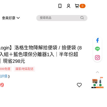
0
會員好康
ogin】洛格生物降解拾便袋 / 撿便袋 (8
)3入組＋藍色環保分離器1入｜半年份超
｜現省298元
899免運
國家/地區配送
則評價
)
99