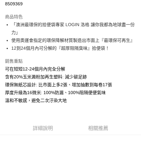
8509369
LINE Pay
商品特色
Apple Pay
「澳洲最環保的拾便袋專家 LOGIN 洛格 讓你我都為地球盡一份
力」
街口支付
使用奧運會指定的環保降解材質製造出市面上『最環保可再生』
悠遊付
12到24個月內可分解的『超厚阻隔臭味』拾便袋！
ATM付款
銷售重點
可在短短12-24個月內完全分解
運送方式
含有20%玉米澱粉加再生塑料: 減少碳足跡
全家取貨付款
環保無紙芯設計: 比市面上多2張、增加抽數到每卷17張
每筆NT$60，滿NT$899(含以上)免運費
厚度升級為16微米: 100%防漏、100%阻隔便便氣味
溫和不敏感，避免二次汙染大地
7-11取貨付款
每筆NT$60，滿NT$899(含以上)免運費
宅配
詳細說明
相關推薦
每筆NT$100，滿NT$899(含以上)免運費