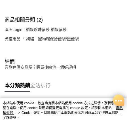
商品相關分類 (2)
澳洲Login | 稻殼珍珠貓砂 稻殼貓砂
犬貓用品
狗貓｜寵物環保拾便袋/撿便袋
評價
喜歡這個商品嗎？購買後給他一個好評吧
本分類熱銷
全站排行
本網站中使用 cookie，欲查詢有關本網站使用 cookie 方式之詳情，及若您不希
熱門標籤
望在電腦上使用 cookie 時應如何變更電腦的 cookie 設定，請參閱本網站「
隱私
權條款
」之 Cookie 聲明。您繼續使用本網站即表示您同意本公司得按本網站使
用條款之 Cookie 聲明使用 cookie。
了解更多 >