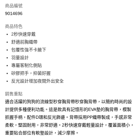
商品編號
超商取貨付款
9014696
LINE Pay
商品特色
Apple Pay
2秒快速穿戴
舒適前胸織帶
街口支付
包覆性強不卡腋下
悠遊付
羽量設計
專屬客制化側貼
ATM付款
矽膠把手，抑菌好握
反光設計增加夜間外出安全
運送方式
全家取貨付款
銷售重點
每筆NT$60，滿NT$899(含以上)免運費
適合活躍的狗狗的流線型秒穿胸背帶秒穿胸背帶，以簡約時尚的設
計提供多種便利功能。這是款具有記憶形的EVA墊的胸背帶，模製
7-11取貨付款
抓握手柄，配件D環和反光飾邊。背帶採用PP織帶製成，手感非常
每筆NT$60，滿NT$899(含以上)免運費
柔軟，堅固耐用，非常舒適。2秒快速穿戴輕量設計，覆蓋面積小，
宅配
重要貼合部位有軟墊設計，減少摩擦。