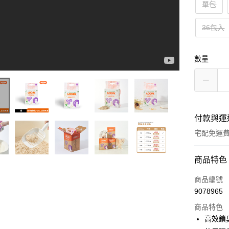
單包
36包入
數量
付款與運
宅配免運
付款方式
商品特色
信用卡一
商品編號
9078965
LINE Pay
商品特色
Apple Pay
高效鎖