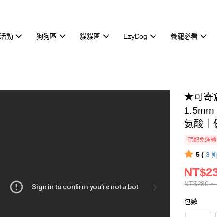
活動
狗狗區
貓貓區
EzyDog
養寵必看
★可寄
1.5m
氨酸｜
宅配免運費
5 (
3
NT$23
NT$280 ~
包數