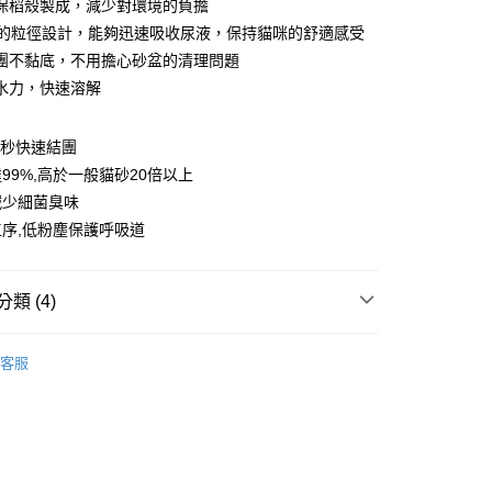
保稻殼製成，減少對環境的負擔
mm的粒徑設計，能夠迅速吸收尿液，保持貓咪的舒適感受
團不黏底，不用擔心砂盆的清理問題
水力，快速溶解
2秒快速結團
99%,高於一般貓砂20倍以上
減少細菌臭味
序,低粉塵保護呼吸道
00，滿NT$899(含以上)免運費
類 (4)
00，滿NT$899(含以上)免運費
n | 稻殼珍珠貓砂 稻殼貓砂
宅配免運
客服
推薦
貓貓｜貓砂組合
貓貓｜LOGIN洛格貓砂
查看運費