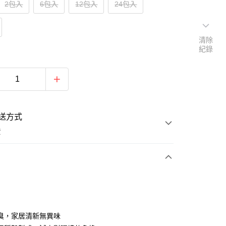
2包入
6包入
12包入
24包入
清除
紀錄
送方式
費
次付款
臭，家居清新無異味