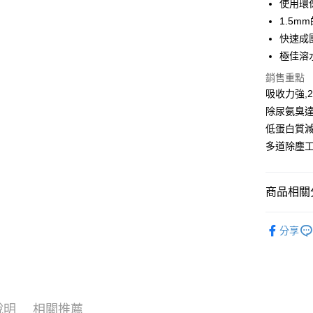
使用環
街口支付
1.5
悠遊付
快速成
極佳溶
ATM付款
銷售重點
吸收力強,
運送方式
除尿氨臭達
低蛋白質
宅配
多道除塵工
每筆NT$1
離島宅配
商品相關分
每筆NT$1
澳洲Logi
指定商品
分享
免運費
人氣商品
宅配-免運
犬貓用品
免運費
犬貓用品
說明
相關推薦
海外配送